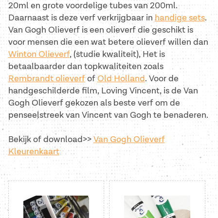
e
20ml en grote voordelige tubes van 200ml.
Daarnaast is deze verf verkrijgbaar in
handige sets
.
c
Van Gogh Olieverf is een olieverf die geschikt is
voor mensen die een wat betere olieverf willen dan
t
Winton Olieverf
, (studie kwaliteit), Het is
i
betaalbaarder dan topkwaliteiten zoals
Rembrandt olieverf
of
Old Holland
. Voor de
e
handgeschilderde film, Loving Vincent, is de Van
Gogh Olieverf gekozen als beste verf om de
:
penseelstreek van Vincent van Gogh te benaderen.
Bekijk of download>>
Van Gogh Olieverf
Kleurenkaart