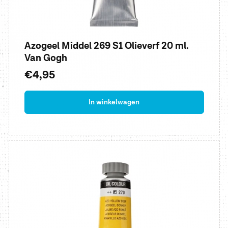
Azogeel Middel 269 S1 Olieverf 20 ml.
Van Gogh
Normale
€4,95
prijs
In winkelwagen