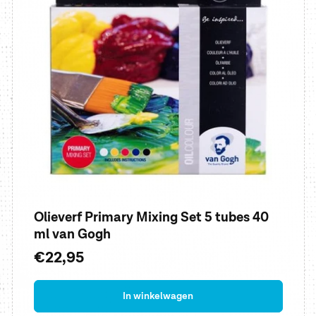
Olieverf Primary Mixing Set 5 tubes 40
ml van Gogh
Normale
€22,95
prijs
In winkelwagen