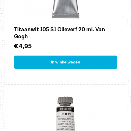
Titaanwit 105 S1 Olieverf 20 ml. Van
Gogh
Normale
€4,95
prijs
In winkelwagen