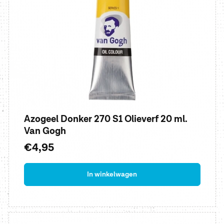
Azogeel Donker 270 S1 Olieverf 20 ml.
Van Gogh
Normale
€4,95
prijs
In winkelwagen