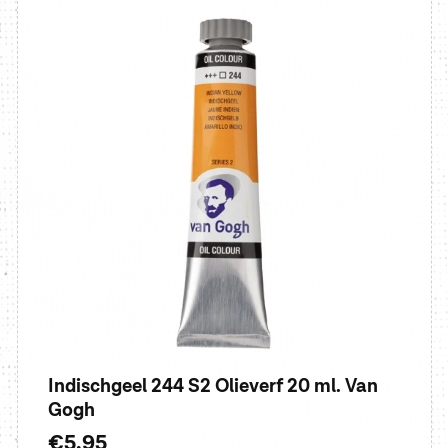
Indischgeel 244 S2 Olieverf 20 ml. Van
Gogh
Normale
€5,95