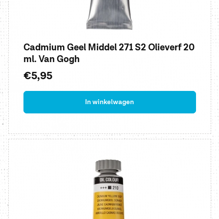
Cadmium Geel Middel 271 S2 Olieverf 20
ml. Van Gogh
Normale
€5,95
prijs
In winkelwagen