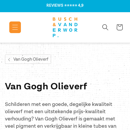
Meteen naar
REVIEWS
⭐⭐⭐⭐⭐ 4,9
de content
Winkelwage
Van Gogh Olieverf
C
Van Gogh Olieverf
o
Schilderen met een goede, degelijke kwaliteit
l
olieverf met een uitstekende prijs-kwaliteit
verhouding? Van Gogh Olieverf is gemaakt met
l
veel pigment en verkrijgbaar in kleine tubes van