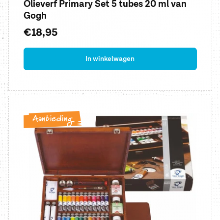
Olieverf Primary Set 5 tubes 20 ml van
Gogh
Normale
€18,95
prijs
In winkelwagen
Aanbieding