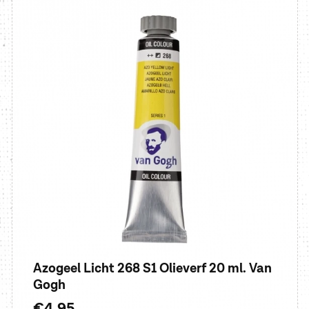
Azogeel Licht 268 S1 Olieverf 20 ml. Van
Gogh
Normale
€4,95