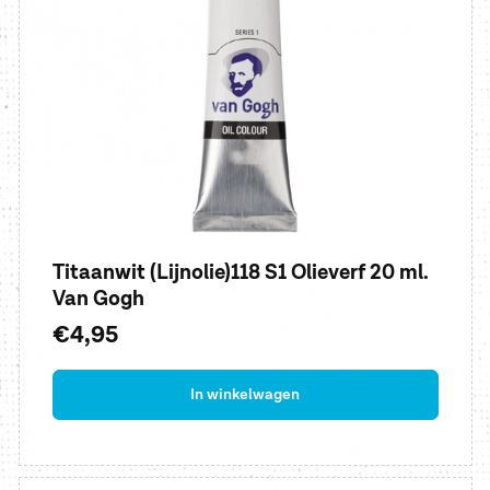
Titaanwit (Lijnolie)118 S1 Olieverf 20 ml.
Van Gogh
Normale
€4,95
prijs
In winkelwagen