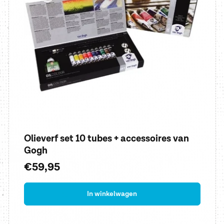
Olieverf set 10 tubes + accessoires van
Gogh
Normale
€59,95
prijs
In winkelwagen