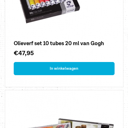
Olieverf set 10 tubes 20 ml van Gogh
Normale
€47,95
prijs
In winkelwagen