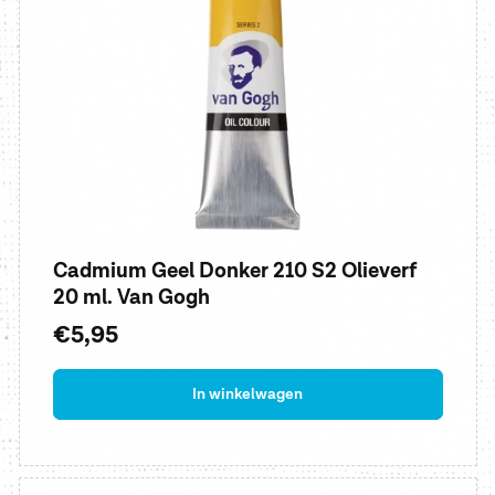
Cadmium Geel Donker 210 S2 Olieverf
20 ml. Van Gogh
Normale
€5,95
prijs
In winkelwagen