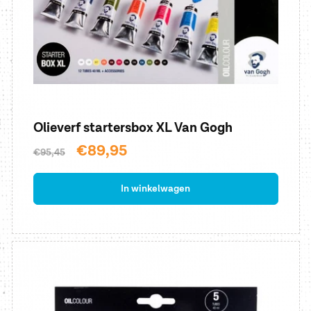
Olieverf startersbox XL Van Gogh
Normale
Aanbiedingsprijs
€89,95
€95,45
prijs
In winkelwagen