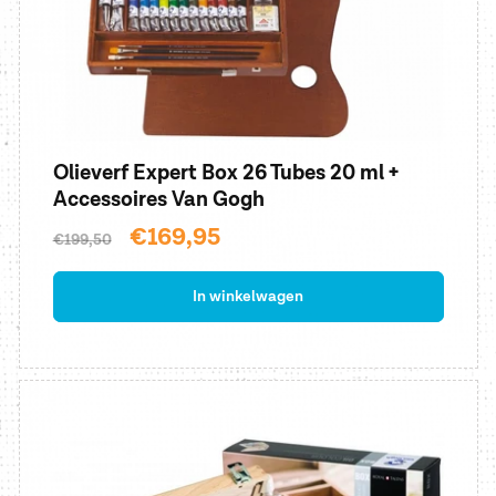
Olieverf Expert Box 26 Tubes 20 ml +
Accessoires Van Gogh
Normale
Aanbiedingsprijs
€169,95
€199,50
prijs
In winkelwagen