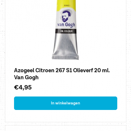
Azogeel Citroen 267 S1 Olieverf 20 ml.
Van Gogh
Normale
€4,95
prijs
In winkelwagen