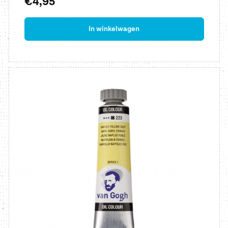
Normale
€4,95
prijs
In winkelwagen