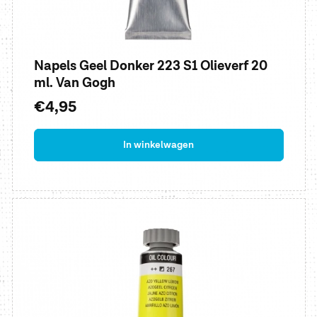
Napels Geel Donker 223 S1 Olieverf 20
ml. Van Gogh
Normale
€4,95
prijs
In winkelwagen