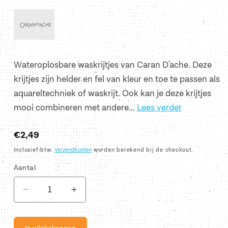
Wateroplosbare waskrijtjes van Caran D'ache. Deze
krijtjes zijn helder en fel van kleur en toe te passen als
aquareltechniek of waskrijt. Ook kan je deze krijtjes
mooi combineren met andere...
Lees verder
Normale
€2,49
prijs
Inclusief btw.
Verzendkosten
worden berekend bij de checkout.
Aantal
Aantal
Aantal
verlagen
verhogen
voor
voor