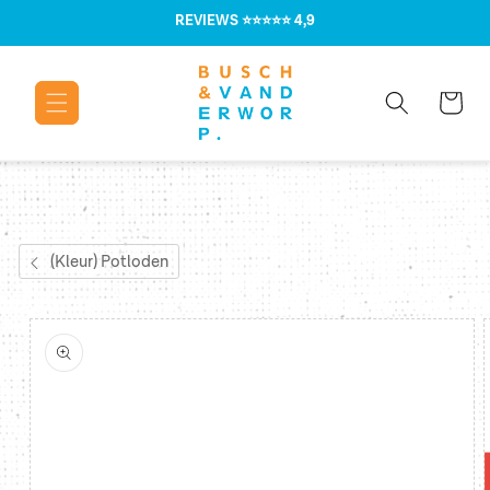
Meteen naar
REVIEWS
⭐⭐⭐⭐⭐ 4,9
de content
Winkelwage
(Kleur) Potloden
Ga direct naar
productinformatie