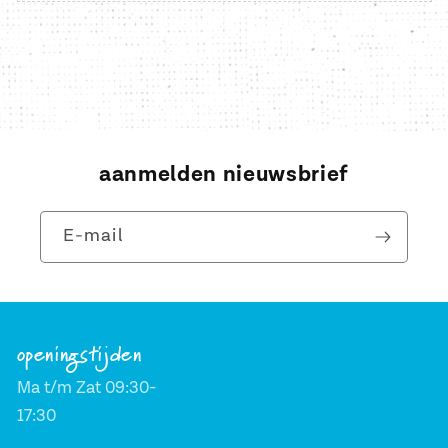
aanmelden nieuwsbrief
E‑mail
openingstijden
Ma t/m Zat 09:30-
17:30