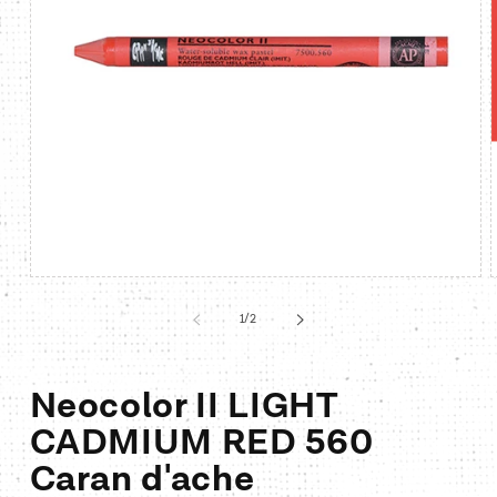
Media
1
openen
van
1
/
2
in
i
modaal
Neocolor II LIGHT
CADMIUM RED 560
Caran d'ache