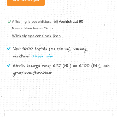
In winkelwagen
Neocolor
Neocolor
II
II
LIGHT
LIGHT
CADMIUM
CADMIUM
Afhaling is beschikbaar bij
Vechtstraat 90
RED
RED
Meestal klaar binnen 24 uur
560
560
Winkelgegevens bekijken
Caran
Caran
d&#39;ache
d&#39;ache
Voor 16:00 besteld (ma t/m za), vandaag
verstuurd.
>meer info<
Gratis bezorgd vanaf €75 (NL) en €100 (BE), beh.
groot/zwaar/breekbaar